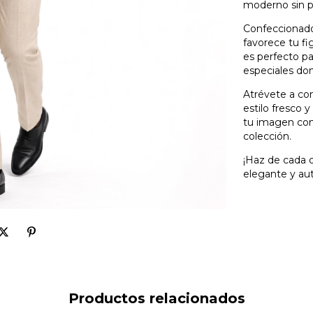
moderno sin p
Confeccionado 
favorece tu fi
es perfecto pa
especiales don
Atrévete a com
estilo fresco 
tu imagen con 
colección.
¡Haz de cada o
elegante y aut
Productos relacionados