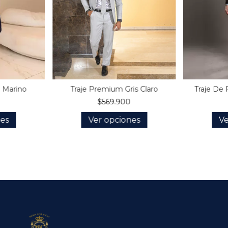
l Marino
Traje Premium Gris Claro
Traje De 
$569.900
nes
Ver opciones
Ve