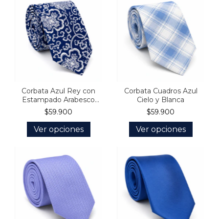
Corbata Azul Rey con
Corbata Cuadros Azul
Estampado Arabesco
Cielo y Blanca
Blanco
$59.900
$59.900
Ver opciones
Ver opciones