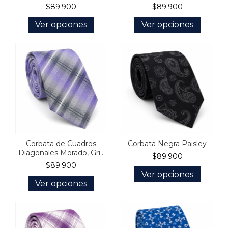
$89.900
$89.900
Ver opciones
Ver opciones
Corbata de Cuadros
Corbata Negra Paisley
Diagonales Morado, Gris
$89.900
y Blanco
$89.900
Ver opciones
Ver opciones