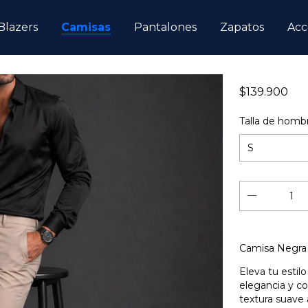
Blazers
Camisas
Pantalones
Zapatos
Acc
$139.900
Talla de homb
Camisa Negra e
Eleva tu estil
elegancia y co
textura suave a