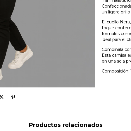
minimalista, i
Confeccionada 
un ligero brill
El cuello Neru,
toque contemp
formales como 
ideal para el 
Combínala con 
Esta camisa es
en una sola pr
Composición: 
Productos relacionados