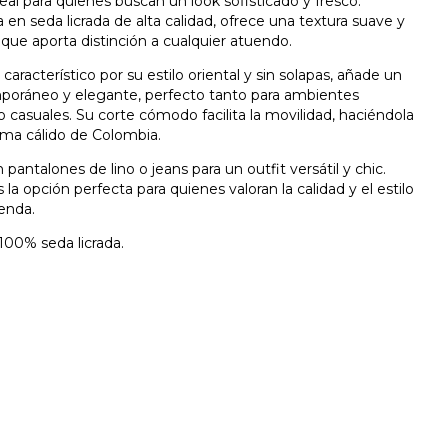
deal para quienes buscan un look sofisticado y fresco.
en seda licrada de alta calidad, ofrece una textura suave y
o que aporta distinción a cualquier atuendo.
 característico por su estilo oriental y sin solapas, añade un
oráneo y elegante, perfecto tanto para ambientes
casuales. Su corte cómodo facilita la movilidad, haciéndola
clima cálido de Colombia.
pantalones de lino o jeans para un outfit versátil y chic.
 la opción perfecta para quienes valoran la calidad y el estilo
enda.
100% seda licrada.