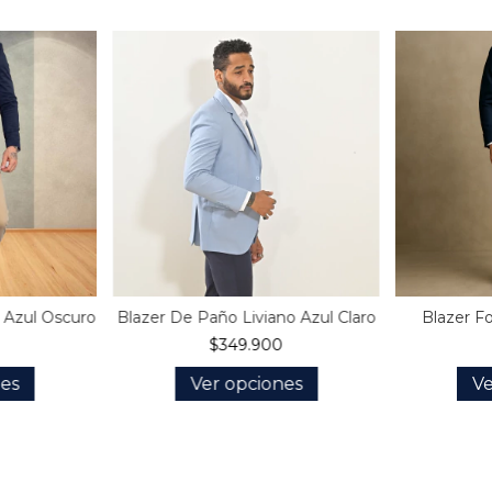
t Azul Oscuro
Blazer De Paño Liviano Azul Claro
Blazer F
$349.900
nes
Ver opciones
Ve