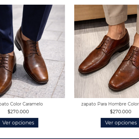
pato Color Caramelo
zapato Para Hombre Color
$270.000
$270.000
Ver opciones
Ver opciones