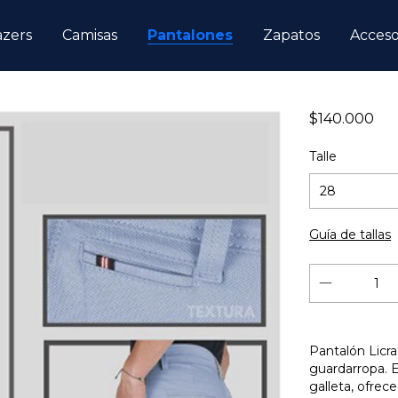
azers
Camisas
Pantalones
Zapatos
Acceso
$140.000
Talle
Guía de tallas
Pantalón Licra
guardarropa. E
galleta, ofrec