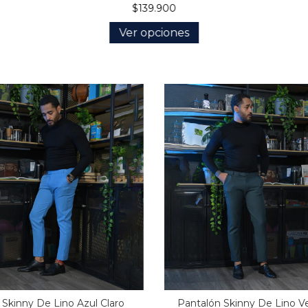
$139.900
Ver opciones
 Skinny De Lino Azul Claro
Pantalón Skinny De Lino Ve