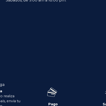
Sábados, de 9:00 am a 18:00 pm.
ga
o realiza
aís, envía tu
Pago
S