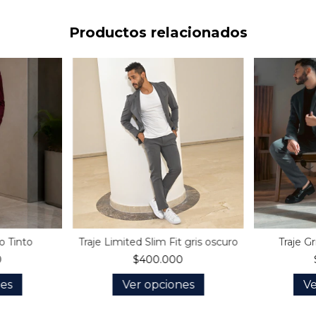
Productos relacionados
no Tinto
Traje Limited Slim Fit gris oscuro
Traje G
0
$400.000
nes
Ver opciones
Ve