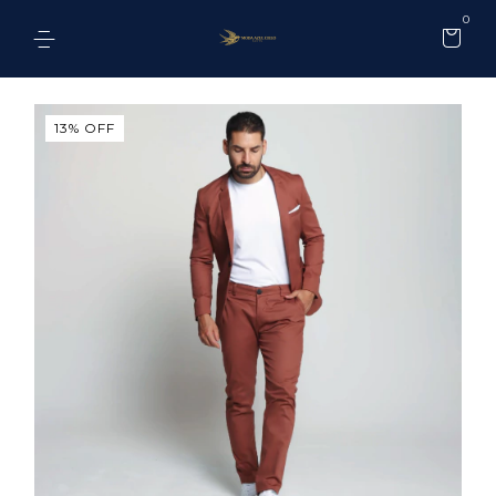
0
13
%
OFF