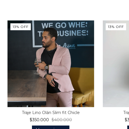
13
%
OFF
13
%
OFF
Traje Lino Olán Slim fit Chicle
Tr
$350.000
$400.000
$