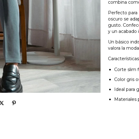
combina comod
Perfecto para 
oscuro se ada
gusto. Confecc
y un acabado 
Un básico ind
valora la moda 
Característica
Corte slim 
Color gris o
Ideal para 
Materiales