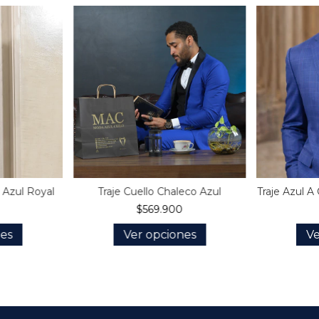
 Azul Royal
Traje Cuello Chaleco Azul
Traje Azul 
$569.900
nes
Ver opciones
Ve