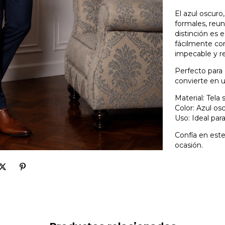
El azul oscuro,
formales, reu
distinción es 
fácilmente co
impecable y r
Perfecto para 
convierte en u
Material: Tela 
Color: Azul os
Uso: Ideal par
Confía en est
ocasión.