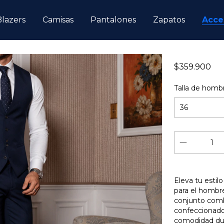
Blazers
Camisas
Pantalones
Zapatos
Acce
$359.900
Talla de homb
Eleva tu estil
para el hombr
conjunto combi
confeccionado
comodidad dur