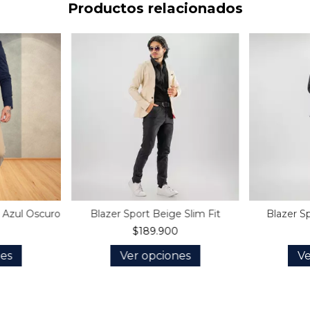
Productos relacionados
t Azul Oscuro
Blazer Sport Beige Slim Fit
Blazer S
$189.900
nes
Ver opciones
Ve